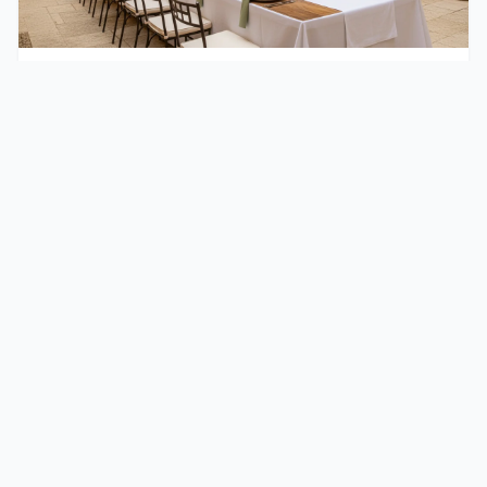
ÉVÉNEMENTS D'ENTREPRISE
Agence événementielle Avignon : tarifs, critères de
choix et lieux incontournables
Choisir une agence événementielle à Avignon
permet de transformer un projet corporate ou
privé en …
Les Événementielles décrypte le monde de l'événementiel :
tarifs des agences, événements d'entreprise, séminaires,
luxe et sport. Guides pour bien choisir.