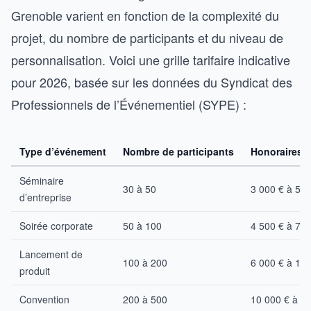
Grenoble varient en fonction de la complexité du
projet, du nombre de participants et du niveau de
personnalisation. Voici une grille tarifaire indicative
pour 2026, basée sur les données du Syndicat des
Professionnels de l’Événementiel (SYPE) :
Type d’événement
Nombre de participants
Honoraires 
Séminaire
30 à 50
3 000 € à 5 0
d’entreprise
Soirée corporate
50 à 100
4 500 € à 7 5
Lancement de
100 à 200
6 000 € à 10 
produit
Convention
200 à 500
10 000 € à 2